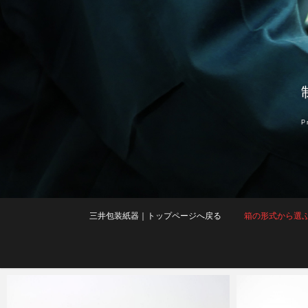
Skip
to
content
P
三井包装紙器｜トップページへ戻る
箱の形式から選