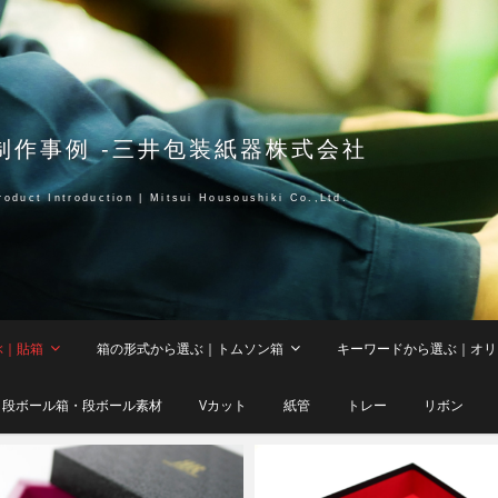
制作事例 -三井包装紙器株式会社
roduct Introduction | Mitsui Housoushiki Co.,Ltd.
ぶ｜貼箱
箱の形式から選ぶ｜トムソン箱
キーワードから選ぶ｜オリ
段ボール箱・段ボール素材
Vカット
紙管
トレー
リボン