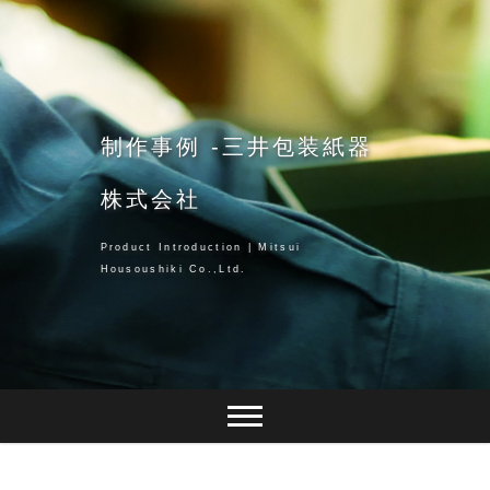
Skip
to
content
制作事例 -三井包装紙器
株式会社
Product Introduction | Mitsui
Housoushiki Co.,Ltd.